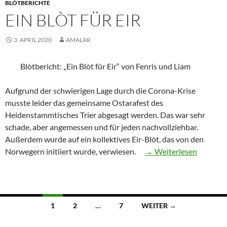
BLÓTBERICHTE
EIN BLÒT FÜR EIR
3. APRIL 2020
AMALAR
Blòtbericht: „Ein Blòt für Eir“ von Fenris und Liam
Aufgrund der schwierigen Lage durch die Corona-Krise
musste leider das gemeinsame Ostarafest des
Heidenstammtisches Trier abgesagt werden. Das war sehr
schade, aber angemessen und für jeden nachvollziehbar.
Außerdem wurde auf ein kollektives Eir-Blòt, das von den
“Ein
Norwegern initiiert wurde, verwiesen.
→ Weiterlesen
Blòt
für
Eir”
Beitragsnavigation
1
2
…
7
WEITER →