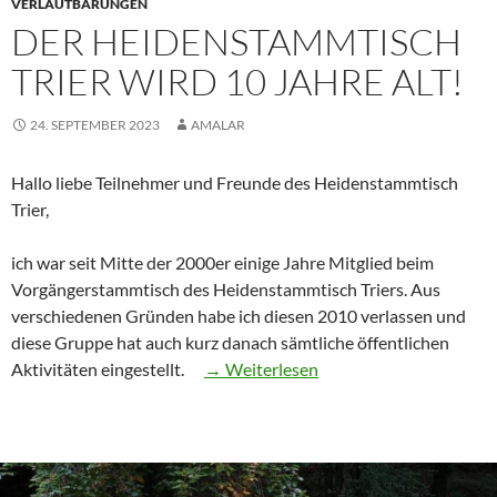
VERLAUTBARUNGEN
DER HEIDENSTAMMTISCH
TRIER WIRD 10 JAHRE ALT!
24. SEPTEMBER 2023
AMALAR
Hallo liebe Teilnehmer und Freunde des Heidenstammtisch
Trier,
ich war seit Mitte der 2000er einige Jahre Mitglied beim
Vorgängerstammtisch des Heidenstammtisch Triers. Aus
verschiedenen Gründen habe ich diesen 2010 verlassen und
diese Gruppe hat auch kurz danach sämtliche öffentlichen
“Der
Aktivitäten eingestellt.
→ Weiterlesen
Heidenstammtisch
Trier
wird
10