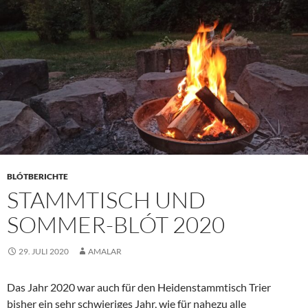
BLÓTBERICHTE
STAMMTISCH UND
SOMMER-BLÓT 2020
29. JULI 2020
AMALAR
Das Jahr 2020 war auch für den Heidenstammtisch Trier
bisher ein sehr schwieriges Jahr, wie für nahezu alle