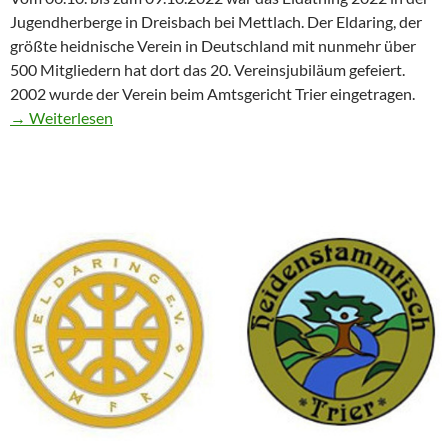
Jugendherberge in Dreisbach bei Mettlach. Der Eldaring, der
größte heidnische Verein in Deutschland mit nunmehr über
500 Mitgliedern hat dort das 20. Vereinsjubiläum gefeiert.
2002 wurde der Verein beim Amtsgericht Trier eingetragen.
“Rückblick
→ Weiterlesen
auf
das
Jubiläums-
Eldathing
2022”