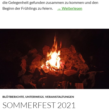
die Gelegenheit gefunden zusammen zu kommen und den
“Ostara
Beginn der Frühlings zu feiern.
→ Weiterlesen
2022
in
Dreisbach
(Mettlach)”
BLÓTBERICHTE
,
UNTERWEGS
,
VERANSTALTUNGEN
SOMMERFEST 2021