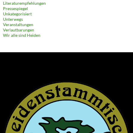
Literaturempfehlungen
Pressespiegel
Unkategorisiert
Unterwegs
Veranstaltungen
Verlautbarungen
Wir alle sind Heiden