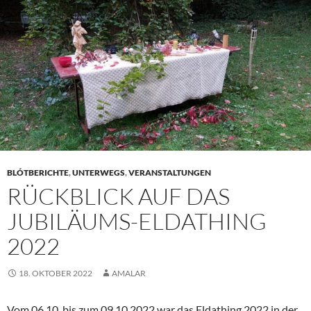
Jahre
alt!”
BLÓTBERICHTE
,
UNTERWEGS
,
VERANSTALTUNGEN
RÜCKBLICK AUF DAS
JUBILÄUMS-ELDATHING
2022
18. OKTOBER 2022
AMALAR
Vom 06.10. bis zum 09.10.2022 war das Eldathing 2022 in der